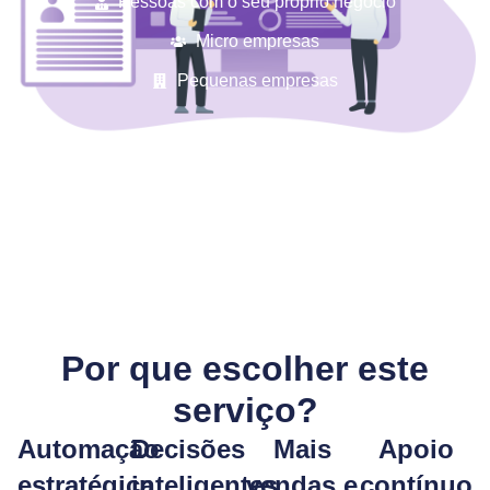
Pessoas com o seu próprio negócio
Micro empresas
Pequenas empresas
Por que escolher este
serviço?
Automação
Decisões
Mais
Apoio
estratégica
inteligentes
vendas e
contínuo