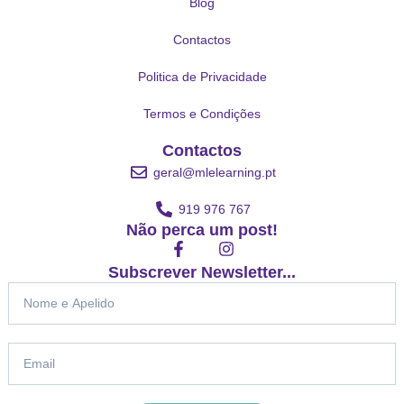
Blog
Contactos
Politica de Privacidade
Termos e Condições
Contactos
geral@mlelearning.pt
919 976 767
Não perca um post!
F
I
a
n
Subscrever Newsletter...
c
s
Nome
e
t
b
a
o
g
o
r
Email
k
a
-
m
f