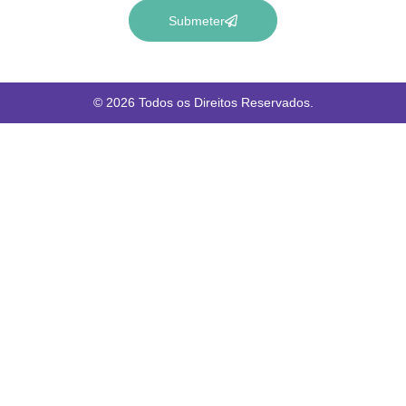
Submeter
© 2026 Todos os Direitos Reservados.
Iniciar Sessão
O Google
O Google