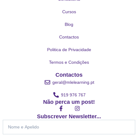
Cursos
Blog
Contactos
Politica de Privacidade
Termos e Condições
Contactos
geral@mlelearning.pt
919 976 767
Não perca um post!
F
I
a
n
Subscrever Newsletter...
c
s
Nome
e
t
b
a
o
g