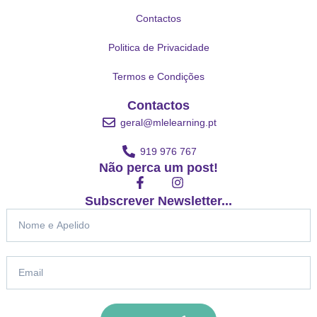
Contactos
Politica de Privacidade
Termos e Condições
Contactos
geral@mlelearning.pt
919 976 767
Não perca um post!
F
I
a
n
Subscrever Newsletter...
c
s
Nome
e
t
b
a
o
g
o
r
Email
k
a
-
m
f