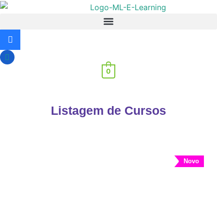
Skip
to
content
0
Listagem de
Cursos
Novo